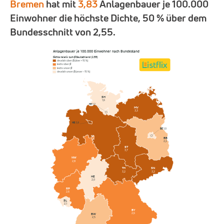
Bremen
hat mit
3,83
Anlagenbauer je 100.000
Einwohner die höchste Dichte, 50 % über dem
Bundesschnitt von 2,55.
Anlagenbauer je 100.000 Einwohner nach Bundesland
Dichte relativ zum Ø Deutschland (2,55)
deutlich über Ø (über +15 %)
leicht über Ø
leicht unter Ø
deutlich unter Ø (unter −15 %)
SH
1,6
HH
1,2
MV
3,3
HB
3,8
BE
1,0
NI
BB
3,0
2,2
ST
3,7
NW
2,8
SN
TH
3,2
3,2
HE
2,0
RP
2,6
SL
2,1
BY
2,6
BW
2,5