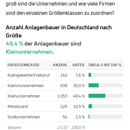
groß sind die Unternehmen und wie viele Firmen
sind den einzelnen Größenklassen zu zuordnen?
Anzahl Anlagenbauer in Deutschland nach
Größe
49,4 %
der Anlagenbauer sind
Kleinunternehmen
.
GROESSENKLASSE
ANZAHL
ANTEIL
SKALA 0 BIS 100 %
Kleingewerbe/Freiberuf
162
7,6 %
Kleinstunternehmen
639
30,0 %
Kleinunternehmen
1.053
49,4 %
Mittelstand
225
10,5 %
Großunternehmen
54
2,5 %
Gesamt
2.133
100,0 %