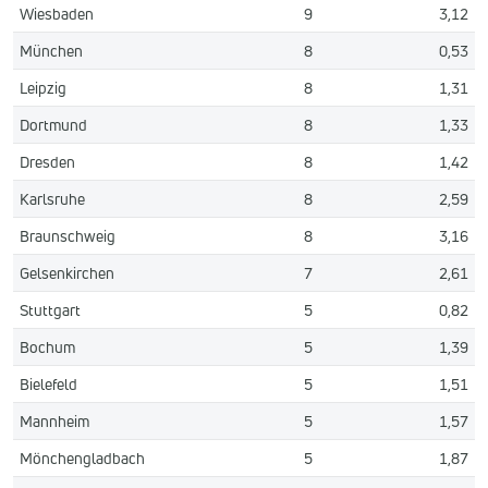
Wiesbaden
9
3,12
München
8
0,53
Leipzig
8
1,31
Dortmund
8
1,33
Dresden
8
1,42
Karlsruhe
8
2,59
Braunschweig
8
3,16
Gelsenkirchen
7
2,61
Stuttgart
5
0,82
Bochum
5
1,39
Bielefeld
5
1,51
Mannheim
5
1,57
Mönchengladbach
5
1,87