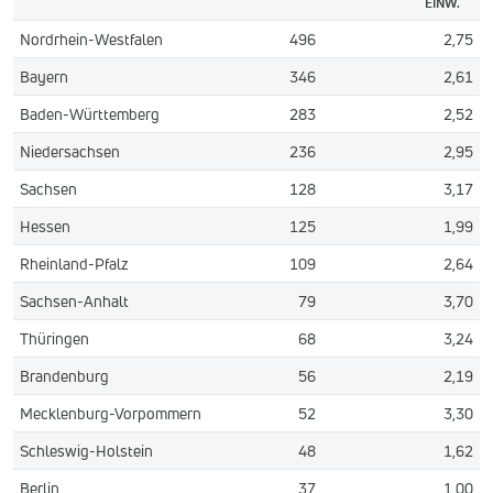
EINW.
Nordrhein-Westfalen
496
2,75
Bayern
346
2,61
Baden-Württemberg
283
2,52
Niedersachsen
236
2,95
Sachsen
128
3,17
Hessen
125
1,99
Rheinland-Pfalz
109
2,64
Sachsen-Anhalt
79
3,70
Thüringen
68
3,24
Brandenburg
56
2,19
Mecklenburg-Vorpommern
52
3,30
Schleswig-Holstein
48
1,62
Berlin
37
1,00