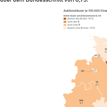
Auktionshäuser je 100.000 Ein
Dichte relativ zum Ø Deutschland (0,73)
deutlich über Ø (über +15 %)
leicht über Ø
leicht unter Ø
deutlich unter Ø (unter −15 %)
S
0,
HH
1,9
HB
–
NI
0,7
NW
0,7