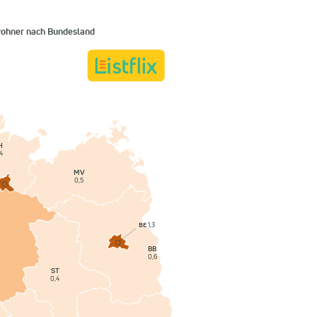
wohner nach Bundesland
H
4
MV
0,5
BE
1,3
BB
0,6
ST
0,4