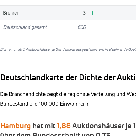
Bremen
3
Deutschland gesamt
606
Dichte nur ab 5 Auktionshäuser je Bundesland ausgewiesen, um irrefuehrende Quote
Deutschlandkarte der Dichte der Aukt
Die Branchendichte zeigt die regionale Verteilung und W
Bundesland pro 100.000 Einwohnern.
Hamburg
hat mit
1,88
Auktionshäuser je 
über dem Bundesschnitt von 0,73.