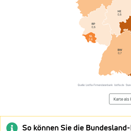
HE
0,6
RP
0,6
SL
0,8
BW
0,7
Quelle: Listflix-Firmendatenbank · listflix.de · St
Karte als
So können Sie die Bundesland-