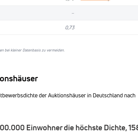
–
0,73
n bei kleiner Datenbasis zu vermeiden.
ionshäuser
ettbewerbsdichte der Auktionshäuser in Deutschland nach
100.000 Einwohner die höchste Dichte, 15