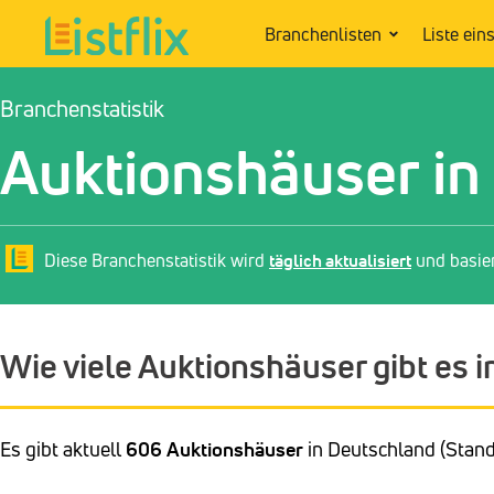
Branchenlisten
Liste ein
Branchenstatistik
Auktionshäuser in
Diese Branchenstatistik wird
täglich aktualisiert
und basie
Wie viele Auktionshäuser gibt es 
Es gibt aktuell
606 Auktionshäuser
in Deutschland (Stand