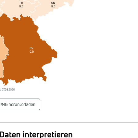
SN
TH
0,5
0,5
BY
0,9
and 07.08.2026
 PNG herunterladen
Daten interpretieren