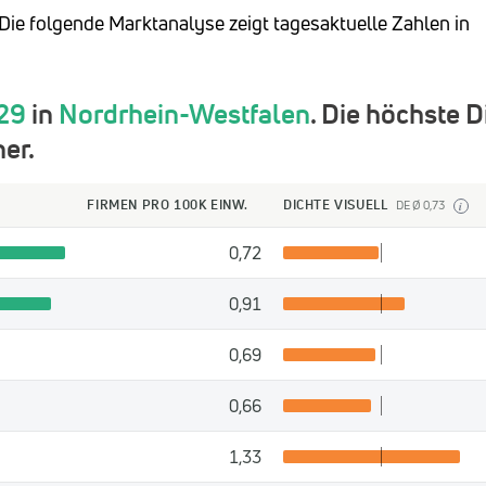
 Die folgende Marktanalyse zeigt tagesaktuelle Zahlen in
29
in
Nordrhein-Westfalen
. Die höchste D
er.
FIRMEN PRO 100K EINW.
DICHTE VISUELL
DE Ø 0,73
i
0,72
0,91
0,69
0,66
1,33