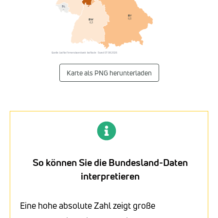
SL
–
BY
0,3
BW
0,3
Quelle: Listflix-Firmendatenbank · listflix.de · Stand 07.08.2026
Karte als PNG herunterladen
So können Sie die Bundesland-Daten
interpretieren
Eine hohe absolute Zahl zeigt große