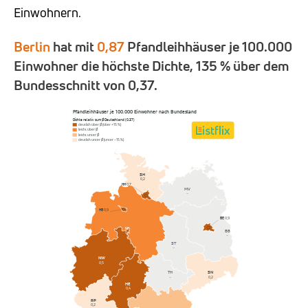
Einwohnern.
Berlin
hat mit
0,87
Pfandleihhäuser je 100.000
Einwohner die höchste Dichte, 135 % über dem
Bundesschnitt von 0,37.
Pfandleihhäuser je 100.000 Einwohner nach Bundesland
Dichte relativ zum Ø Deutschland (0,37)
deutlich über Ø (über +15 %)
leicht über Ø
leicht unter Ø
deutlich unter Ø (unter −15 %)
SH
0,2
HH
0,7
MV
–
HB
0,9
BE
0,9
NI
BB
0,4
–
ST
–
NW
0,5
SN
TH
0,2
–
HE
0,4
RP
0,2