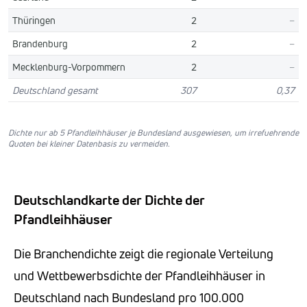
Thüringen
2
–
Brandenburg
2
–
Mecklenburg-Vorpommern
2
–
Deutschland gesamt
307
0,37
Dichte nur ab 5 Pfandleihhäuser je Bundesland ausgewiesen, um irrefuehrende
Quoten bei kleiner Datenbasis zu vermeiden.
Deutschlandkarte der Dichte der
Pfandleihhäuser
Die Branchendichte zeigt die regionale Verteilung
und Wettbewerbsdichte der Pfandleihhäuser in
Deutschland nach Bundesland pro 100.000