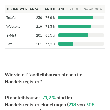
KONTAKTWEG
ANZAHL
ANTEIL
ANTEIL VISUELL
Skala 0 - 100 %
Telefon
236
76,9 %
Webseite
219
71,3 %
E-Mail
201
65,5 %
Fax
101
33,2 %
Wie viele Pfandleihhäuser stehen im
Handelsregister?
Pfandleihhäuser:
71,2 %
sind im
Handelsregister eingetragen (
218
von
306