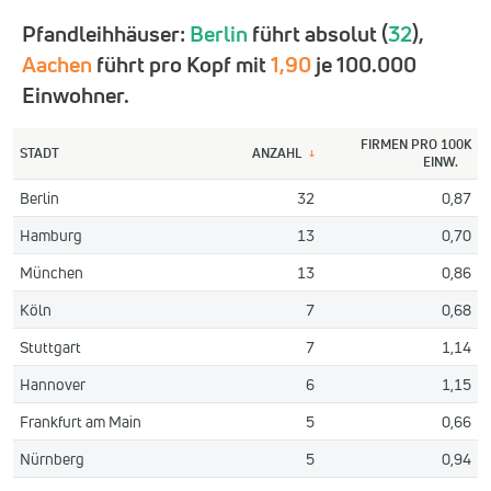
Pfandleihhäuser:
Berlin
führt absolut (
32
),
Aachen
führt pro Kopf mit
1,90
je 100.000
Einwohner.
FIRMEN PRO 100K
STADT
ANZAHL
↓
EINW.
Berlin
32
0,87
Hamburg
13
0,70
München
13
0,86
Köln
7
0,68
Stuttgart
7
1,14
Hannover
6
1,15
Frankfurt am Main
5
0,66
Nürnberg
5
0,94