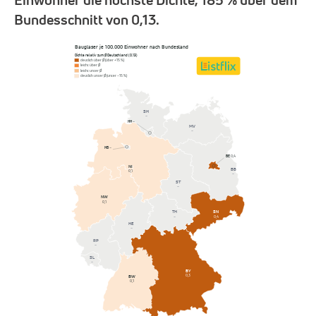
Bundesschnitt von 0,13.
Bauglaser je 100.000 Einwohner nach Bundesland
Dichte relativ zum Ø Deutschland (0,13)
deutlich über Ø (über +15 %)
leicht über Ø
leicht unter Ø
deutlich unter Ø (unter −15 %)
SH
–
HH
–
MV
–
HB
–
BE
0,4
NI
BB
0,1
–
ST
–
NW
0,1
SN
TH
0,4
–
HE
–
RP
–
SL
–
BY
0,3
BW
0,1