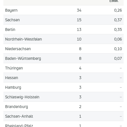
EINW.
Bayern
34
0,26
Sachsen
15
0,37
Berlin
13
0,35
Nordrhein-Westfalen
10
0,06
Niedersachsen
8
0,10
Baden-Württemberg
8
0,07
Thüringen
4
–
Hessen
3
–
Hamburg
3
–
Schleswig-Holstein
3
–
Brandenburg
2
–
Sachsen-Anhalt
1
–
Rheinland-Pfalz
1
–