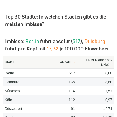
Top 30 Städte:
In welchen Städten gibt es die
meisten Imbisse?
Imbisse:
Berlin
führt absolut (
317
),
Duisburg
führt pro Kopf mit
17,32
je 100.000 Einwohner.
FIRMEN PRO 100K
STADT
ANZAHL
↓
EINW.
Berlin
317
8,60
Hamburg
165
8,86
München
114
7,57
Köln
112
10,93
Düsseldorf
91
14,71