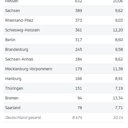
Hessen
632
10,06
Sachsen
389
9,62
Rheinland-Pfalz
373
9,03
Schleswig-Holstein
361
12,20
Berlin
317
8,60
Brandenburg
245
9,58
Sachsen-Anhalt
184
8,62
Mecklenburg-Vorpommern
179
11,38
Hamburg
166
8,91
Thüringen
151
7,19
Bremen
94
13,34
Saarland
78
7,71
Deutschland gesamt
8.474
10,14