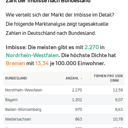
Zahl der Imbisse nach Bundesland
Wie verteilt sich der Markt der Imbisse im Detail?
Die folgende Marktanalyse zeigt tagesaktuelle
Zahlen in Deutschland nach Bundesland.
Imbisse: Die meisten gibt es mit
2.270
in
Nordrhein-Westfalen
. Die höchste Dichte hat
Bremen
mit
13,34
je 100.000 Einwohner.
FIRMEN PRO 100K
BUNDESLAND
ANZAHL
↓
EINW.
Nordrhein-Westfalen
2.270
12,59
Bayern
1.202
9,07
Baden-Württemberg
970
8,63
Niedersachsen
863
10,78