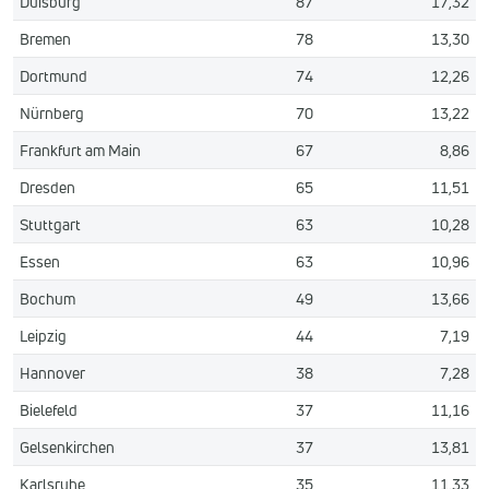
Duisburg
87
17,32
Bremen
78
13,30
Dortmund
74
12,26
Nürnberg
70
13,22
Frankfurt am Main
67
8,86
Dresden
65
11,51
Stuttgart
63
10,28
Essen
63
10,96
Bochum
49
13,66
Leipzig
44
7,19
Hannover
38
7,28
Bielefeld
37
11,16
Gelsenkirchen
37
13,81
Karlsruhe
35
11,33