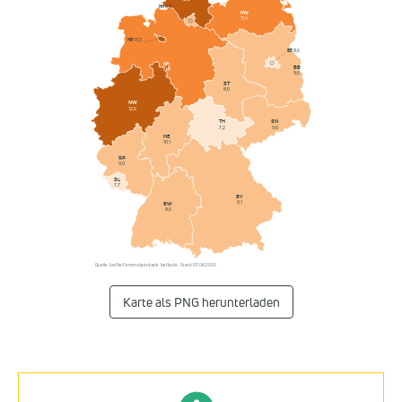
HH
8,9
MV
11,4
HB
13,3
BE
8,6
NI
BB
10,8
9,6
ST
8,6
NW
12,6
SN
TH
9,6
7,2
HE
10,1
RP
9,0
SL
7,7
BY
9,1
BW
8,6
Quelle: Listflix-Firmendatenbank · listflix.de · Stand 07.08.2026
Karte als PNG herunterladen