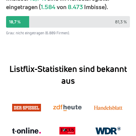
eingetragen (
1.584
von
8.473
Imbisse).
18,7 %
81,3 %
Grau: nicht eingetragen (6.889 Firmen).
Listflix-Statistiken sind bekannt
aus