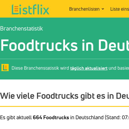
Branchenlisten
Liste ein
Branchenstatistik
Foodtrucks in Deu
Diese Branchenstatistik wird
täglich aktualisiert
und basie
Wie viele Foodtrucks gibt es in D
Es gibt aktuell
664 Foodtrucks
in Deutschland (Stand: 07.