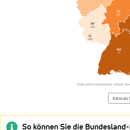
HE
0,8
RP
0,5
SL
0,6
BW
1,1
Quelle: Listflix-Firmendatenbank · listflix.de · St
Karte als
So können Sie die Bundesland-