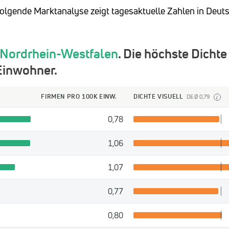
 folgende Marktanalyse zeigt tagesaktuelle Zahlen in Deut
Nordrhein-Westfalen
. Die höchste Dichte
Einwohner.
FIRMEN PRO 100K EINW.
DICHTE VISUELL
DE Ø 0,79
i
0,78
1,06
1,07
0,77
0,80