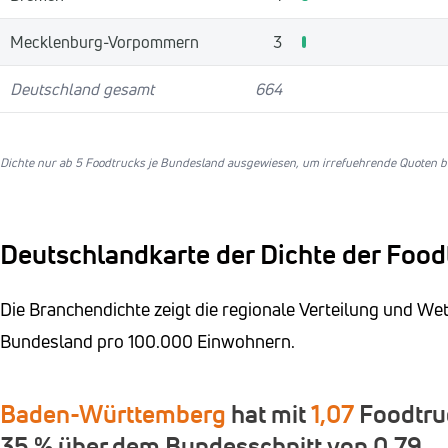
Mecklenburg-Vorpommern
3
Deutschland gesamt
664
Dichte nur ab 5 Foodtrucks je Bundesland ausgewiesen, um irrefuehrende Quoten be
Deutschlandkarte der Dichte der Food
Die Branchendichte zeigt die regionale Verteilung und W
Bundesland pro 100.000 Einwohnern.
Baden-Württemberg
hat mit
1,07
Foodtruc
35 % über dem Bundesschnitt von 0,79.