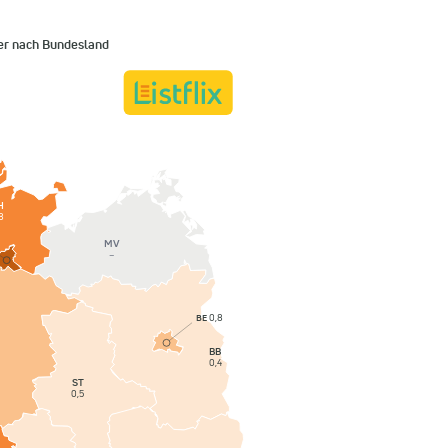
er nach Bundesland
H
8
MV
–
BE
0,8
BB
0,4
ST
0,5