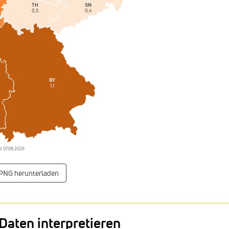
SN
TH
0,4
0,5
BY
1,1
and 07.08.2026
 PNG herunterladen
Daten interpretieren