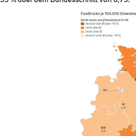
Foodtrucks je 100.000 Einwohn
Dichte relativ zum Ø Deutschland (0,79)
deutlich über Ø (über +15 %)
leicht über Ø
leicht unter Ø
deutlich unter Ø (unter −15 %)
S
0,
HH
1,0
HB
–
NI
0,8
NW
0,8