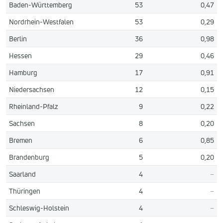
Baden-Württemberg
53
0,47
Nordrhein-Westfalen
53
0,29
Berlin
36
0,98
Hessen
29
0,46
Hamburg
17
0,91
Niedersachsen
12
0,15
Rheinland-Pfalz
9
0,22
Sachsen
8
0,20
Bremen
6
0,85
Brandenburg
5
0,20
Saarland
4
–
Thüringen
4
–
Schleswig-Holstein
4
–