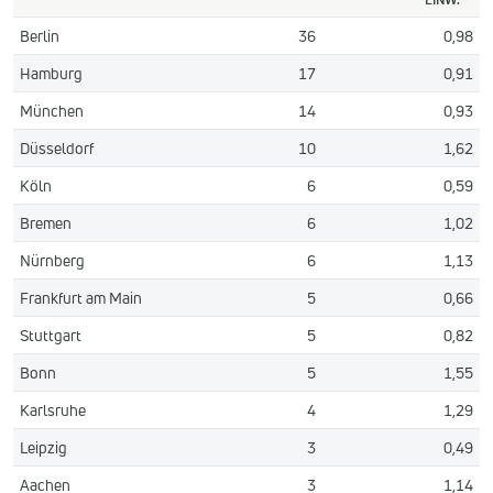
Berlin
36
0,98
Hamburg
17
0,91
München
14
0,93
Düsseldorf
10
1,62
Köln
6
0,59
Bremen
6
1,02
Nürnberg
6
1,13
Frankfurt am Main
5
0,66
Stuttgart
5
0,82
Bonn
5
1,55
Karlsruhe
4
1,29
Leipzig
3
0,49
Aachen
3
1,14