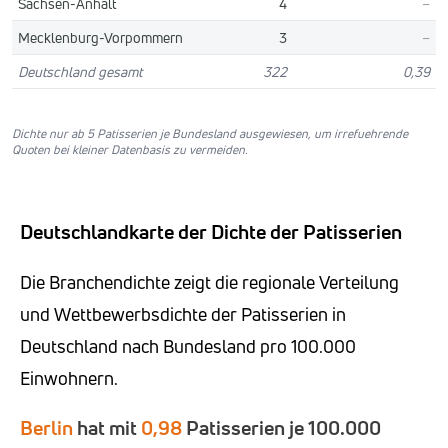
Sachsen-Anhalt
4
–
Mecklenburg-Vorpommern
3
–
Deutschland gesamt
322
0,39
Dichte nur ab 5 Patisserien je Bundesland ausgewiesen, um irrefuehrende
Quoten bei kleiner Datenbasis zu vermeiden.
Deutschlandkarte der Dichte der Patisserien
Die Branchendichte zeigt die regionale Verteilung
und Wettbewerbsdichte der Patisserien in
Deutschland nach Bundesland pro 100.000
Einwohnern.
Berlin
hat mit
0,98
Patisserien je 100.000