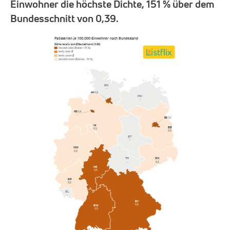
Einwohner die höchste Dichte, 151 % über dem
Bundesschnitt von 0,39.
Patisserien je 100.000 Einwohner nach Bundesland
Dichte relativ zum Ø Deutschland (0,39)
deutlich über Ø (über +15 %)
leicht über Ø
leicht unter Ø
deutlich unter Ø (unter −15 %)
SH
–
HH
0,9
MV
–
HB
0,9
BE
1,0
NI
BB
0,2
0,2
ST
–
NW
0,3
SN
TH
0,2
–
HE
0,5
RP
0,2
SL
–
BY
0,6
BW
0,5