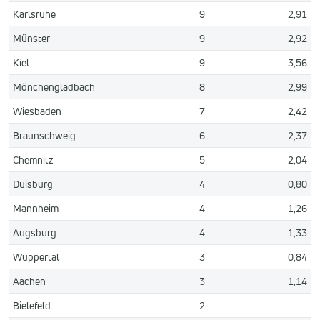
Karlsruhe
9
2,91
Münster
9
2,92
Kiel
9
3,56
Mönchengladbach
8
2,99
Wiesbaden
7
2,42
Braunschweig
6
2,37
Chemnitz
5
2,04
Duisburg
4
0,80
Mannheim
4
1,26
Augsburg
4
1,33
Wuppertal
3
0,84
Aachen
3
1,14
Bielefeld
2
–