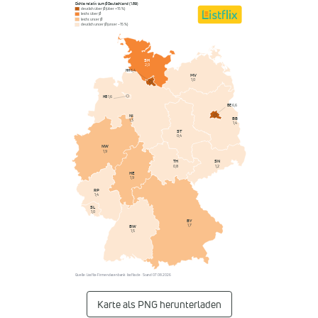
Dichte relativ zum Ø Deutschland (1,89)
deutlich über Ø (über +15 %)
leicht über Ø
leicht unter Ø
deutlich unter Ø (unter −15 %)
SH
2,0
HH
6,4
MV
1,0
HB
1,6
BE
6,6
NI
BB
1,3
1,4
ST
0,4
NW
1,9
SN
TH
1,2
0,8
HE
1,9
RP
1,4
SL
1,0
BY
1,7
BW
1,5
Quelle: Listflix-Firmendatenbank · listflix.de · Stand 07.08.2026
Karte als PNG herunterladen