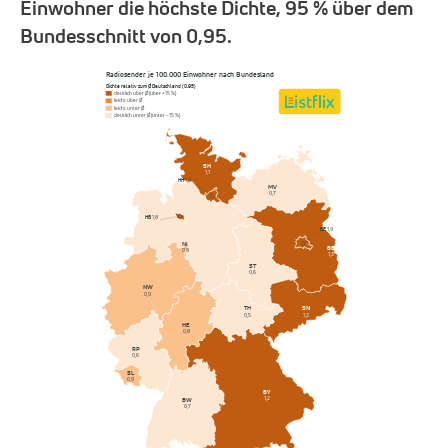
Einwohner die höchste Dichte, 95 % über dem
Bundesschnitt von 0,95.
Radiosender je 100.000 Einwohner nach Bundesland
Dichte relativ zum Ø Deutschland (0,95)
deutlich über Ø (über +15 %)
leicht über Ø
leicht unter Ø
deutlich unter Ø (unter −15 %)
SH
1,1
HH
1,2
MV
0,7
HB
1,8
BE
1,9
NI
BB
0,8
1,3
ST
0,6
NW
0,9
SN
TH
1,2
0,5
HE
0,8
RP
0,6
SL
0,9
BY
1,2
BW
0,7