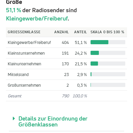
Größe
51,1 %
der Radiosender sind
Kleingewerbe/Freiberuf
.
GROESSENKLASSE
ANZAHL
ANTEIL
SKALA 0 BIS 100 %
Kleingewerbe/Freiberuf
404
51,1 %
Kleinstunternehmen
191
24,2 %
Kleinunternehmen
170
21,5 %
Mittelstand
23
2,9 %
Großunternehmen
2
0,3 %
Gesamt
790
100,0 %
Details zur Einordnung der
Größenklassen