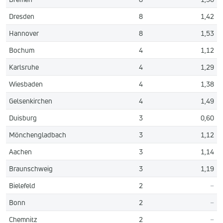
Dresden
8
1,42
Hannover
8
1,53
Bochum
4
1,12
Karlsruhe
4
1,29
Wiesbaden
4
1,38
Gelsenkirchen
4
1,49
Duisburg
3
0,60
Mönchengladbach
3
1,12
Aachen
3
1,14
Braunschweig
3
1,19
Bielefeld
2
–
Bonn
2
–
Chemnitz
2
–