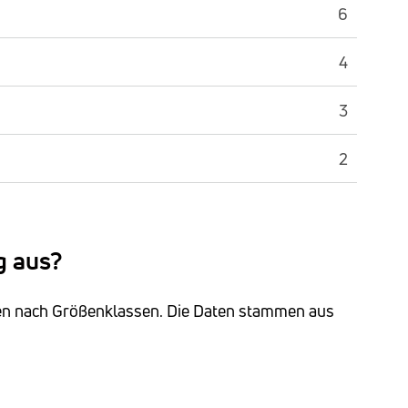
6
4
3
2
g aus?
ngen nach Größenklassen. Die Daten stammen aus