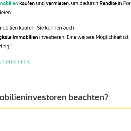
mobilien
kaufen
und
vermieten
, um dadurch
Rendite
in Fo
ielen.
obilien kaufen. Sie können auch
gitale Immobilien
investieren. Eine weitere Möglichkeit ist
ing.¹
unternehmen
.
bilieninvestoren beachten?