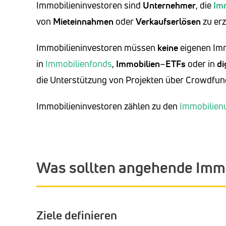
Immobilieninvestoren sind
Unternehmer
, die
Im
von
Mieteinnahmen
oder
Verkaufserlösen
zu erz
Immobilieninvestoren müssen
keine
eigenen Imm
in
Immobilienfonds
,
Immobilien
–
ETFs
oder in
di
die Unterstützung von Projekten über Crowdfund
Immobilieninvestoren zählen zu den
Immobilien
Was sollten angehende Immo
Ziele definieren