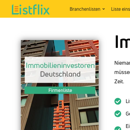
Branchenlisten
Liste ein
I
Nieman
müssen
Zeit.
L
G
E