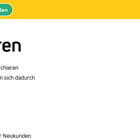
llen
ren
rchieren
n sich dadurch
ler Neukunden