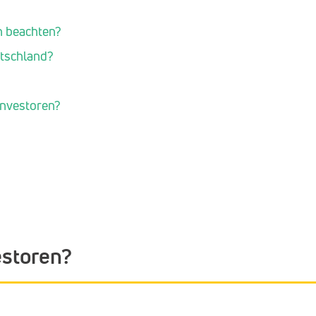
n beachten?
utschland?
investoren?
storen?