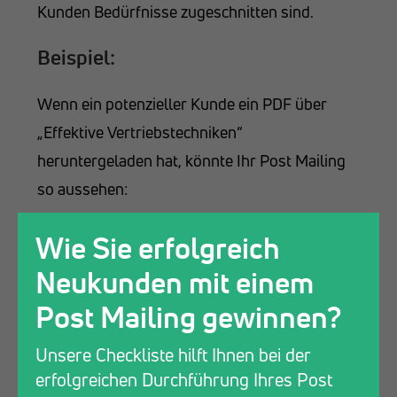
Kunden Bedürfnisse zugeschnitten sind.
Beispiel:
Wenn ein potenzieller Kunde ein PDF über
„Effektive Vertriebstechniken“
heruntergeladen hat, könnte Ihr Post Mailing
so aussehen:
Anrede und Bezugnahme:
„Hallo Frau
Wie Sie erfolgreich
Müller, vielen Dank für Ihr Interesse an
Neukunden mit einem
unserem PDF über effektive
Post Mailing gewinnen?
Vertriebstechniken. Wir hoffen, Sie fanden
die Informationen hilfreich.“
Unsere Checkliste hilft Ihnen bei der
Personalisierter Inhalt:
„Wir möchten Ihnen
erfolgreichen Durchführung Ihres Post