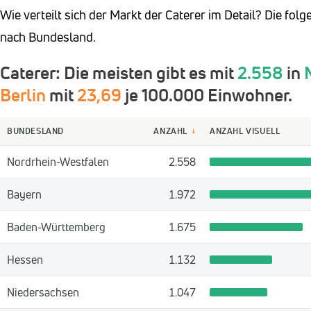
Wie verteilt sich der Markt der Caterer im Detail? Die fo
nach Bundesland.
Caterer: Die meisten gibt es mit
2.558
in
Berlin
mit
23,69
je 100.000 Einwohner.
BUNDESLAND
ANZAHL
ANZAHL VISUELL
↓
Nordrhein-Westfalen
2.558
Bayern
1.972
Baden-Württemberg
1.675
Hessen
1.132
Niedersachsen
1.047