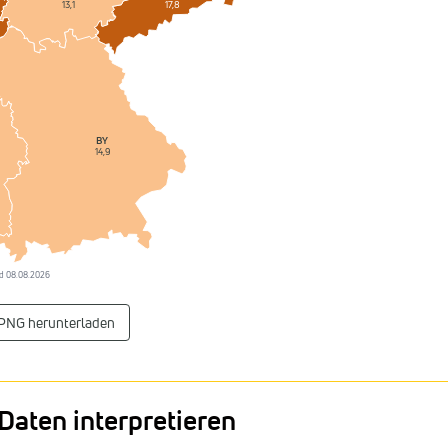
17,8
13,1
BY
14,9
tand 08.08.2026
 PNG herunterladen
Daten interpretieren