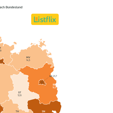
nach Bundesland
H
,9
MV
14,5
BE
23,7
BB
16,9
ST
12,6
SN
TH