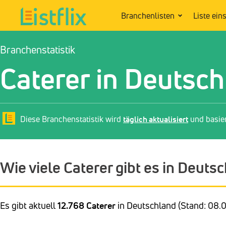
Branchenlisten
Liste ein
Branchenstatistik
Caterer in Deutsc
Diese Branchenstatistik wird
täglich aktualisiert
und basie
Wie viele Caterer gibt es in Deuts
Es gibt aktuell
12.768 Caterer
in Deutschland (Stand: 08.0