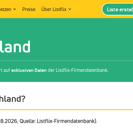
Liste erste
setzen
Preise
Über Listflix
hland
rt auf
exklusiven Daten
der Listflix-Firmendatenbank.
chland?
8.2026, Quelle: Listflix-Firmendatenbank).