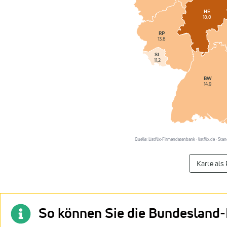
HE
18,0
RP
13,8
SL
11,2
BW
14,9
Quelle: Listflix-Firmendatenbank · listflix.de · S
Karte als
So können Sie die Bundesland-