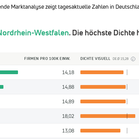
lgende Marktanalyse zeigt tagesaktuelle Zahlen in Deutschl
Nordrhein-Westfalen
. Die höchste Dichte 
FIRMEN PRO 100K EINW.
DICHTE VISUELL
DE Ø 15,28
i
14,18
14,88
14,89
18,02
13,08