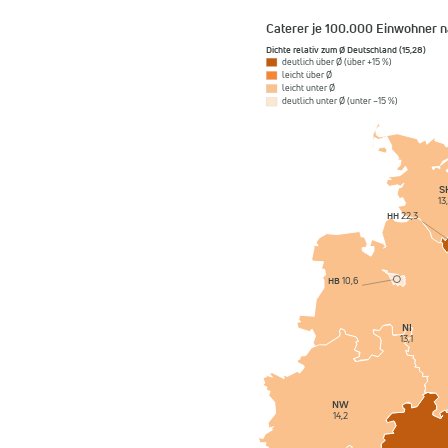
Caterer je 100.000 Einwohner 
Dichte relativ zum Ø Deutschland (15,28)
deutlich über Ø (über +15 %)
leicht über Ø
leicht unter Ø
deutlich unter Ø (unter −15 %)
S
13
HH
22,3
HB
10,6
NI
13,1
NW
14,2