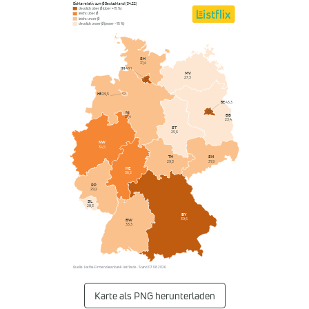
Dichte relativ zum Ø Deutschland (34,22)
deutlich über Ø (über +15 %)
leicht über Ø
leicht unter Ø
deutlich unter Ø (unter −15 %)
SH
31,4
HH
48,1
MV
27,3
HB
29,5
BE
43,3
NI
BB
31,4
23,4
ST
25,6
NW
34,5
SN
TH
31,9
29,3
HE
36,2
RP
29,2
SL
28,3
BY
39,6
BW
33,3
Quelle: Listflix-Firmendatenbank · listflix.de · Stand 07.08.2026
Karte als PNG herunterladen