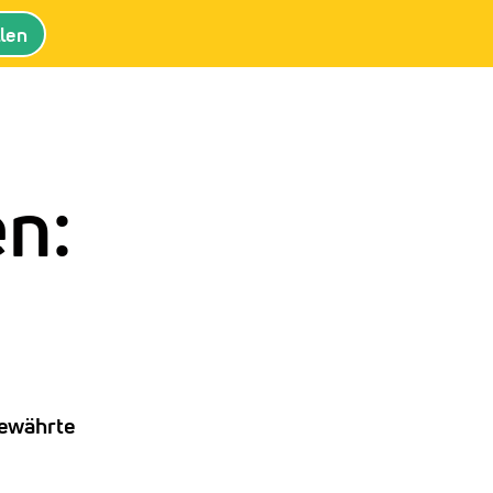
llen
en:
bewährte