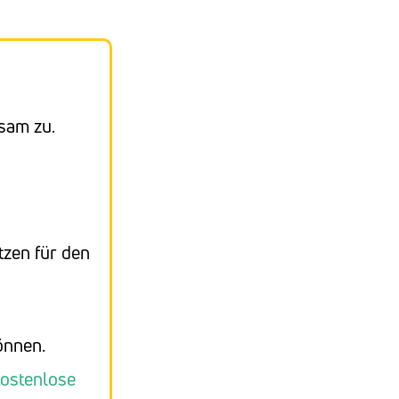
ksam zu.
tzen für den
önnen.
kostenlose