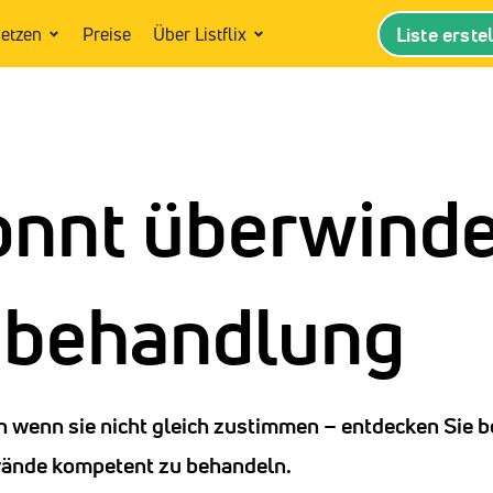
Liste erste
setzen
Preise
Über Listflix
onnt überwind
dbehandlung
h wenn sie nicht gleich zustimmen – entdecken Sie 
wände kompetent zu behandeln.