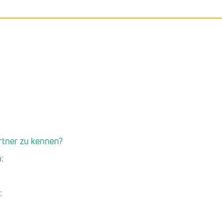
artner zu kennen?
:
: