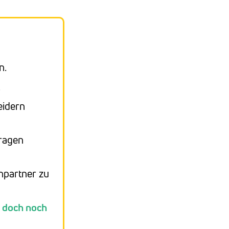
n.
.
eidern
fragen
hpartner zu
 doch noch