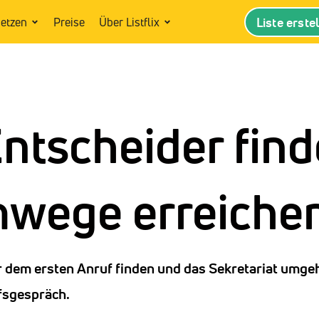
Liste erste
setzen
Preise
Über Listflix
Entscheider fin
wege erreiche
r dem ersten Anruf finden und das Sekretariat umge
fsgespräch.