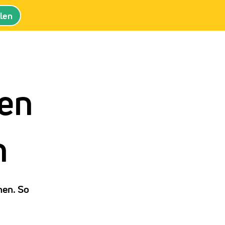
llen
den
n
hen. So