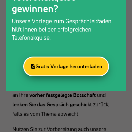
Informationen senden oder direkt verkaufen
?
gewinnen?
Indem Sie Ihre
Ziele definieren
, können Sie das
Unsere Vorlage zum Gesprächleitfaden
Gespräch
gezielt lenken
und sicherstellen,
hilft Ihnen bei der erfolgreichen
dass Sie das Beste aus Ihrer Zeit herausholen.
Telefonakquise.
Behalten Sie den roten Faden im
Blick
Gratis Vorlage herunterladen
Während des Gesprächs ist es wichtig, den
roten Faden nicht zu verlieren. Halten Sie sich
an Ihre
vorher
festgelegte Botschaft
und
lenken Sie das Gespräch geschickt
zurück,
falls es vom Thema abweicht.
Nutzen Sie zur Vorbereitung auch unsere