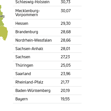
Schleswig-Holstein
30,73
Mecklenburg-
30,07
Vorpommern
Hessen
29,30
Brandenburg
28,68
Nordrhein-Westfalen
28,66
Sachsen-Anhalt
28,01
Sachsen
27,23
Thüringen
25,05
Saarland
23,96
Rheinland-Pfalz
21,77
Baden-Württemberg
20,19
Bayern
19,55