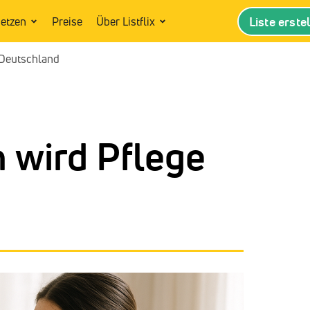
Liste erste
setzen
Preise
Über Listflix
 Deutschland
 wird Pflege