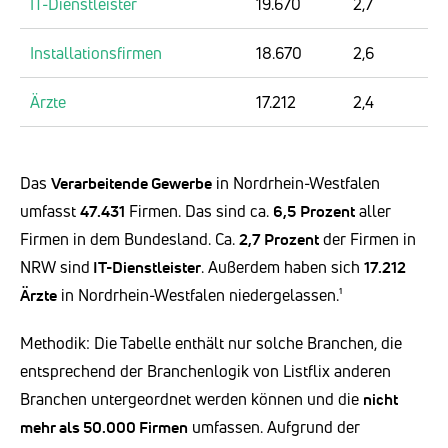
IT-Dienstleister
19.670
2,7
Installationsfirmen
18.670
2,6
Ärzte
17.212
2,4
Das
Verarbeitende Gewerbe
in Nordrhein-Westfalen
umfasst
47.431
Firmen. Das sind ca.
6,5
Prozent
aller
Firmen in dem Bundesland. Ca.
2,7 Prozent
der Firmen in
NRW sind
IT-Dienstleister
. Außerdem haben sich
17.212
Ärzte
in Nordrhein-Westfalen niedergelassen.¹
Methodik: Die Tabelle enthält nur solche Branchen, die
entsprechend der Branchenlogik von Listflix anderen
Branchen untergeordnet werden können und die
nicht
mehr als 50.000 Firmen
umfassen. Aufgrund der