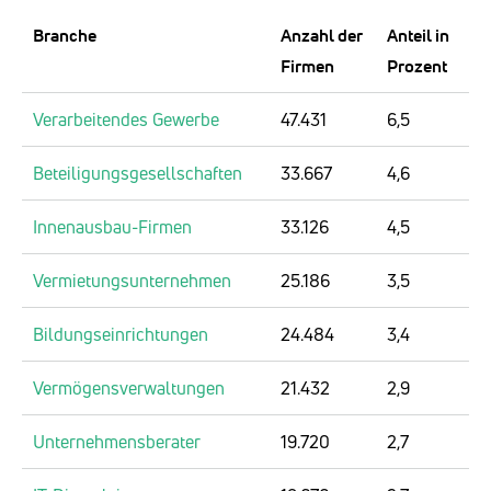
Branche
Anzahl der
Anteil in
Firmen
Prozent
Verarbeitendes Gewerbe
47.431
6,5
Beteiligungsgesellschaften
33.667
4,6
Innenausbau-Firmen
33.126
4,5
Vermietungsunternehmen
25.186
3,5
Bildungseinrichtungen
24.484
3,4
Vermögensverwaltungen
21.432
2,9
Unternehmensberater
19.720
2,7